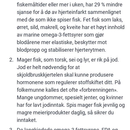
fiskemåltider eller mer i uken, har 29 % mindre
sjanse for å dø av hjerteinfarkt sammenlignet
med de som ikke spiser fisk. Fet fisk som laks,
ørret, sild, makrell, og kveite har et høyt innhold
av marine omega-3-fettsyrer som gjør
blodårene mer elastiske, beskytter mot
blodpropp og stabiliserer hjerterytmen.
Mager fisk, som torsk, sei og lyr, er rik på jod.
Jod er helt nødvendig for at
skjoldbruskkjertelen skal kunne produsere
hormonene som regulerer stoffskiftet ditt. På
folkemunne kalles det ofte «forbrenningen».
Mange ungdommer, spesielt jenter, og kvinner
har for lavt jodinntak. Spis mager fisk jevnlig og
magre meieriprodukter daglig, så sikrer du
inntaket.
De langkjedede omega-3 fettsyrene, EPA og