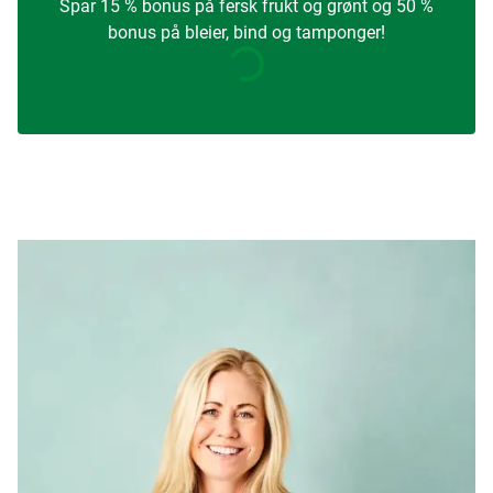
Spar 15 % bonus på fersk frukt og grønt og 50 %
bonus på bleier, bind og tamponger!