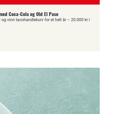
r med Coca-Cola og Old El Paso
og vinn tacohandlekurv for et helt år – 20.000 kr i