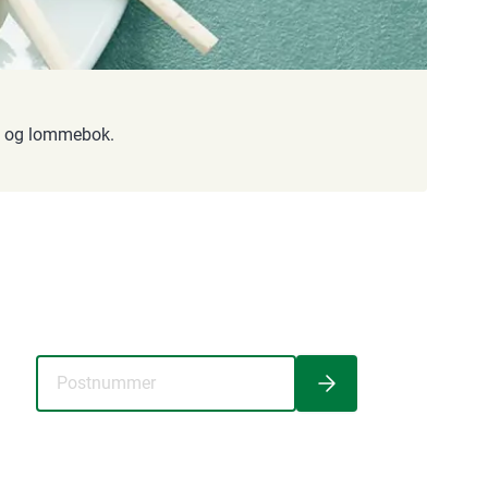
e og lommebok.
Søk etter kundeavis med postnummer