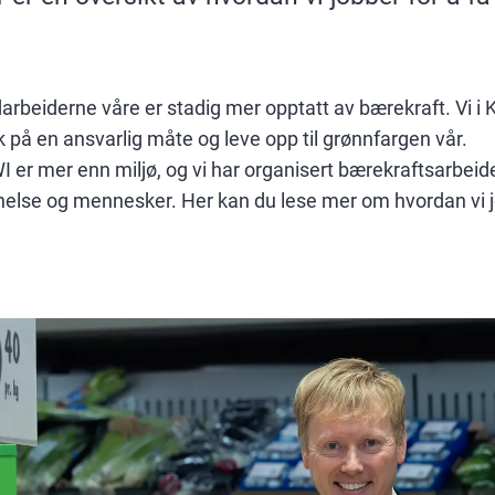
beiderne våre er stadig mer opptatt av bærekraft. Vi i K
kk på en ansvarlig måte og leve opp til grønnfargen vår.
I er mer enn miljø, og vi har organisert bærekraftsarbeidet
helse og mennesker. Her kan du lese mer om hvordan vi j
.