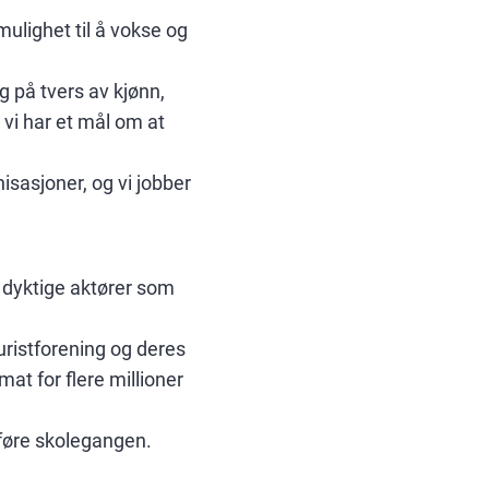
mulighet til å vokse og
g på tvers av kjønn,
g vi har et mål om at
nisasjoner, og vi jobber
e dyktige aktører som
uristforening og deres
at for flere millioner
lføre skolegangen.