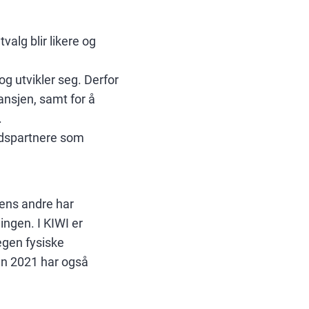
valg blir likere og
 og utvikler seg. Derfor
ansjen, samt for å
.
eidspartnere som
mens andre har
ingen. I KIWI er
egen fysiske
den 2021 har også