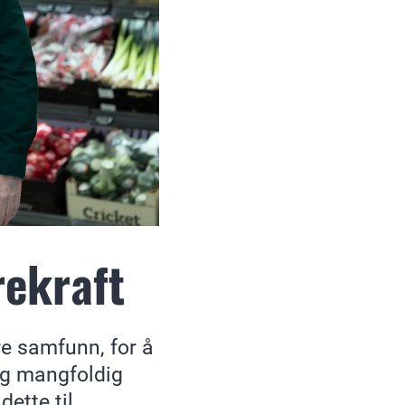
ekraft
ere samfunn, for å
og mangfoldig
ette til.