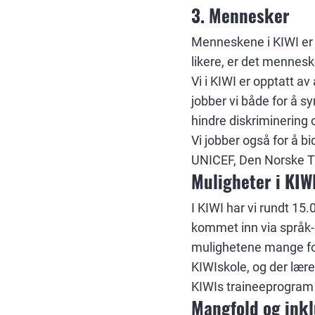
3. Mennesker
Menneskene i KIWI er vå
likere, er det menneske
Vi i KIWI er opptatt av 
jobber vi både for å s
hindre diskriminering 
Vi jobber også for å b
UNICEF, Den Norske Tu
Muligheter i KIW
I KIWI har vi rundt 15
kommet inn via språk- 
mulighetene mange for
KIWIskole, og der lære
KIWIs traineeprogram g
Mangfold og ink