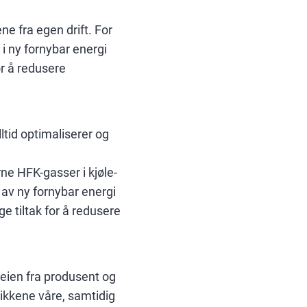
ne fra egen drift. For
 i ny fornybar energi
or å redusere
lltid optimaliserer og
rne HFK-gasser i kjøle-
n av ny fornybar energi
e tiltak for å redusere
veien fra produsent og
utikkene våre, samtidig