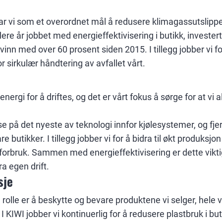
har vi som et overordnet mål å redusere klimagassutslippe
flere år jobbet med energieffektivisering i butikk, investert
inn med over 60 prosent siden 2015. I tillegg jobber vi f
r sirkulær håndtering av avfallet vårt.
nergi for å driftes, og det er vårt fokus å sørge for at vi a
se på det nyeste av teknologi innfor kjølesystemer, og fje
e butikker. I tillegg jobber vi for å bidra til økt produksjo
forbruk. Sammen med energieffektivisering er dette viktig
a egen drift.
sje
 rolle er å beskytte og bevare produktene vi selger, hele 
I KIWI jobber vi kontinuerlig for å redusere plastbruk i b