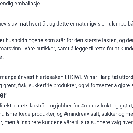
vendig emballasje.
vis av mat hvert år, og dette er naturligvis en ulempe 
 er husholdningene som står for den største lasten, og de
matsvinn i våre butikker, samt å legge til rette for at ku
e.
i mange år vært hjertesaken til KIWI. Vi har i lang tid utfo
g grønt, fisk, sukkerfrie produkter, og vi fortsetter å gjøre
er
edirektoratets kostråd, og jobber for #merav frukt og grønt
ullsmerkede produkter, og #mindreav salt, sukker og mett
r, men å inspirere kundene våre til å ta sunnere valg hve