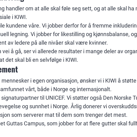
 handler om at alle skal føle seg sett, og at alle skal ha 
siale i KIWI.
ile kundene våre. Vi jobber derfor for å fremme inkluderin
suell legning. Vi jobber for likestilling og kjønnsbalanse, o
t av ledere på alle nivåer skal være kvinner.
en vei å gå, ser vi allerede resultater i mange deler av orga
t det skal bli en selvfølge i KIWI.
ement
med mennesker i egen organisasjon, ønsker vi i KIWI å støtt
 samfunnet vårt, både i Norge og internasjonalt.
 signaturpartner til UNICEF. Vi støtter også Den Norske T
vegelse og sunnhet i Norge. Årlig donerer vi overskuddsm
misjon som serverer mat til dem som trenger det mest.
tet Guttas Campus, som jobber for at flere gutter skal ful