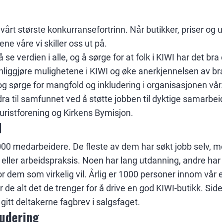
rt største konkurransefortrinn. Når butikker, priser og ut
ne våre vi skiller oss ut på.
å se verdien i alle, og å sørge for at folk i KIWI har det bra
ynliggjøre mulighetene i KIWI og øke anerkjennelsen av br
og sørge for mangfold og inkludering i organisasjonen vår
idra til samfunnet ved å støtte jobben til dyktige samarb
ristforening og Kirkens Bymisjon.
I
.000 medarbeidere. De fleste av dem har søkt jobb selv, 
eller arbeidspraksis. Noen har lang utdanning, andre har 
 dem som virkelig vil. Årlig er 1000 personer innom vår 
r de alt det de trenger for å drive en god KIWI-butikk. Si
itt deltakerne fagbrev i salgsfaget.
ludering