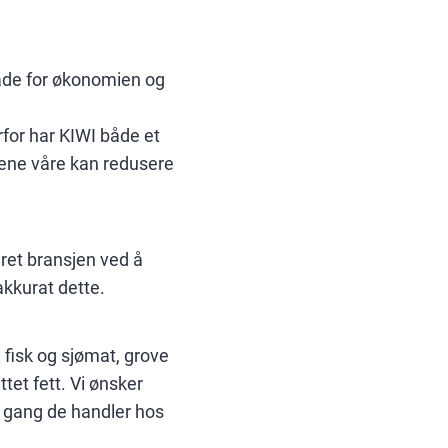
både for økonomien og
rfor har KIWI både et
ndene våre kan redusere
rdret bransjen ved å
 akkurat dette.
, fisk og sjømat, grove
et fett. Vi ønsker
r gang de handler hos