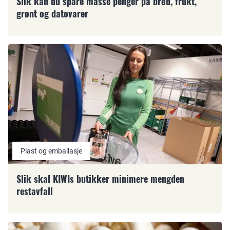
Slik kan du spare masse penger på brød, frukt,
grønt og datovarer
Plast og emballasje
Slik skal KIWIs butikker minimere mengden
restavfall