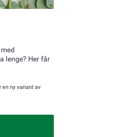
t med
ra lenge? Her får
r en ny variant av