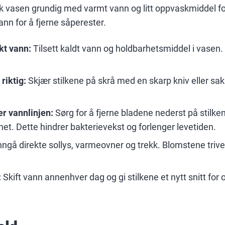
 vasen grundig med varmt vann og litt oppvaskmiddel for 
ann for å fjerne såperester.
kt vann:
Tilsett kaldt vann og holdbarhetsmiddel i vasen.
riktig:
Skjær stilkene på skrå med en skarp kniv eller sak
er vannlinjen:
Sørg for å fjerne bladene nederst på stilken s
t. Dette hindrer bakterievekst og forlenger levetiden.
ngå direkte sollys, varmeovner og trekk. Blomstene trives
:
Skift vann annenhver dag og gi stilkene et nytt snitt for