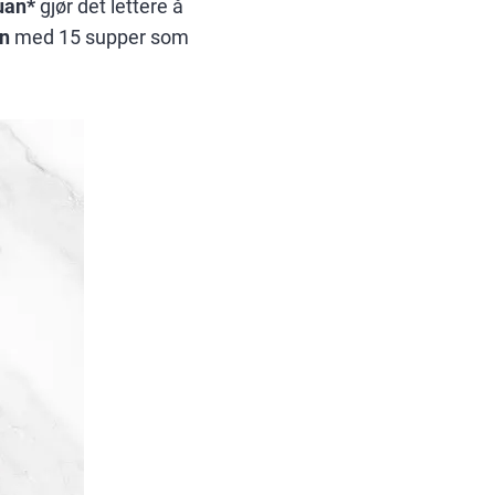
uan*
gjør det lettere å
en
med 15 supper som