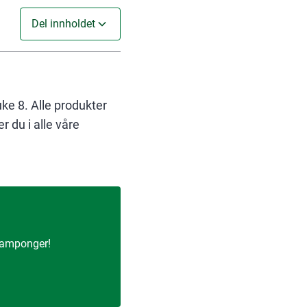
Del innholdet
uke 8. Alle produkter
 du i alle våre
 tamponger!