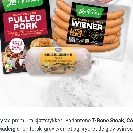
fryste premium kjøttstykker i variantene
T-Bone Steak, Có
ciadeig
er en fersk, grovkvernet og krydret deig av svin s