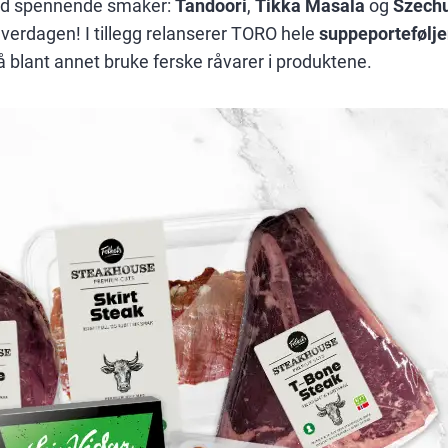
med spennende smaker:
Tandoori
,
Tikka Masala
og
Szech
hverdagen! I tillegg relanserer TORO hele
suppeportefølj
 å blant annet bruke ferske råvarer i produktene.