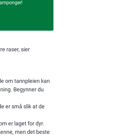
 tamponger!
e raser, sier
ide om tannpleien kan
enning. Begynner du
e er små slik at de
m er laget for dyr.
 denne, men det beste