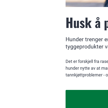
Husk å 
Hunder trenger e
tyggeprodukter væ
Det er forskjell fra ra
hunder nytte av at ma
tannkjøttproblemer - og