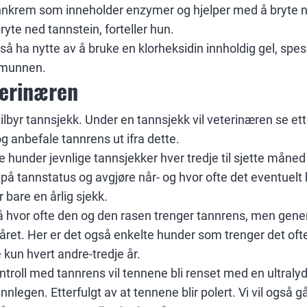
annkrem som inneholder enzymer og hjelper med å bryte 
å bryte ned tannstein, forteller hun.
å ha nytte av å bruke en klorheksidin innholdig gel, spes
 munnen.
terinæren
tilbyr tannsjekk. Under en tannsjekk vil veterinæren se et
g anbefale tannrens ut ifra dette.
e hunder jevnlige tannsjekker hver tredje til sjette måned 
å tannstatus og avgjøre når- og hvor ofte det eventuelt 
 bare en årlig sjekk.
på hvor ofte den og den rasen trenger tannrens, men gene
året. Her er det også enkelte hunder som trenger det ofte
e kun hvert andre-tredje år.
troll med tannrens vil tennene bli renset med en ultralydsc
nlegen. Etterfulgt av at tennene blir polert. Vi vil også g