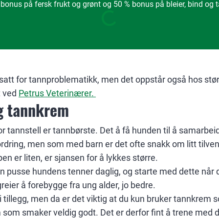
bonus på fersk frukt og grønt og 50 % bonus på bleier, bind og
att for tannproblematikk, men det oppstår også hos størr
t ved
Petrus Veterinærer.
g tannkrem
r tannstell er tannbørste. Det å få hunden til å samarbe
ordring, men som med barn er det ofte snakk om litt tilv
n er liten, er sjansen for å lykkes større.
n pusse hundens tenner daglig, og starte med dette når d
reier å forebygge fra ung alder, jo bedre.
 tillegg, men da er det viktig at du kun bruker tannkrem so
 som smaker veldig godt. Det er derfor fint å trene med