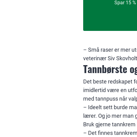
Spar 15 % 
– Små raser er mer uts
veterinær Siv Skovhol
Tannbørste o
Det beste redskapet fo
imidlertid være en utf
med tannpuss når valpe
– Ideelt sett burde ma
lærer. Og jo mer man g
Bruk gjerne tannkrem i
– Det finnes tannkrem