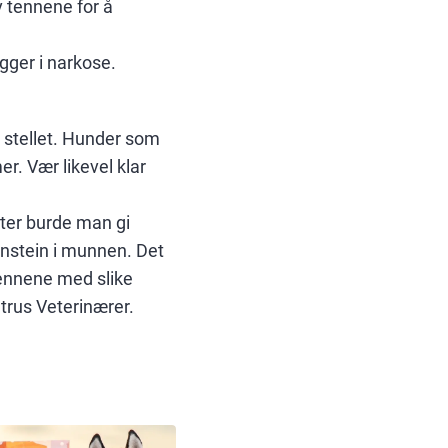
v tennene for å
gger i narkose.
 stellet. Hunder som
r. Vær likevel klar
ter burde man gi
nnstein i munnen. Det
tennene med slike
etrus Veterinærer.