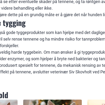
å se etter eventuelle skader på tennene, og ta røntgen a
videre behandling eller ikke.
re dette på en grundig måte er å gjøre det når hunden li
 tygging
også gode tyggeprodukter som kan hjelpe med det daglige
vil selv rense tennene og ha mindre risiko for tannprobleme
forskjeller.
eldig harde tyggebein. Om man ønsker å gi tyggeproduk
der enzymer, og som hjelper å bryte ned bakterier og ta
r produsert spesielt for tennene, da mekanisk rensing av 
effekt på tennene, avslutter veterinær Siv Skovholt ved P
old