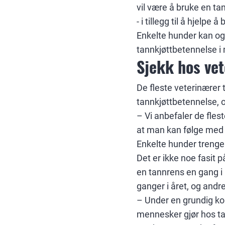
vil være å bruke en t
- i tillegg til å hjelpe 
Enkelte hunder kan ogs
tannkjøttbetennelse i
Sjekk hos ve
De fleste veterinærer 
tannkjøttbetennelse, o
– Vi anbefaler de flest
at man kan følge med p
Enkelte hunder trenger
Det er ikke noe fasit 
en tannrens en gang i 
ganger i året, og andr
– Under en grundig kon
mennesker gjør hos tan