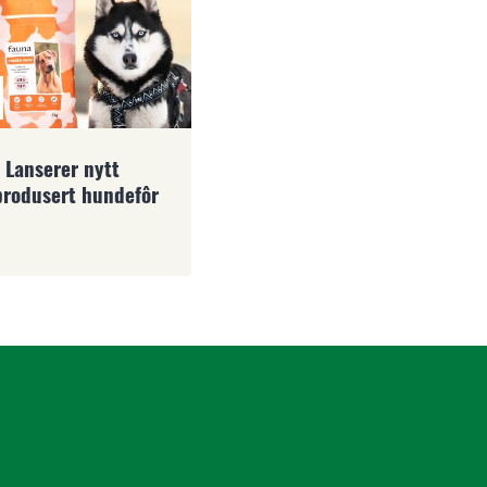
 Lanserer nytt
produsert hundefôr