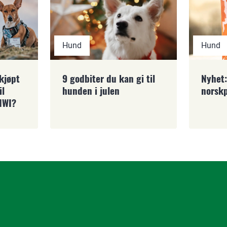
Hund
Hund
 kjøpt
9 godbiter du kan gi til
Nyhet:
il
hunden i julen
norsk
IWI?