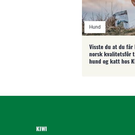
Hund
Visste du at du får
norsk kvalitetsfôr t
hund og katt hos K
KIWI