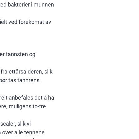
ned bakterier i munnen
ielt ved forekomst av
ter tannsten og
fra ettårsalderen, slik
bør tas tannrens.
relt anbefales det å ha
re, muligens to-tre
aler, slik vi
å over alle tennene