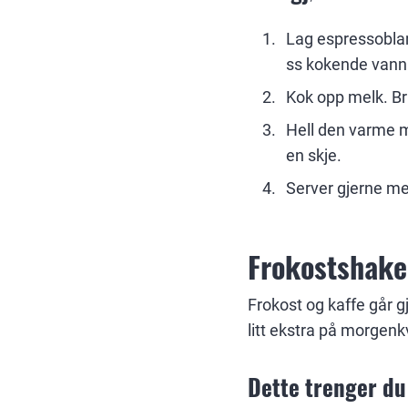
Lag espressoblan
ss kokende vann. 
Kok opp melk. Br
Hell den varme m
en skje.
Server gjerne med
Frokostshake
Frokost og kaffe går g
litt ekstra på morgen
Dette trenger du