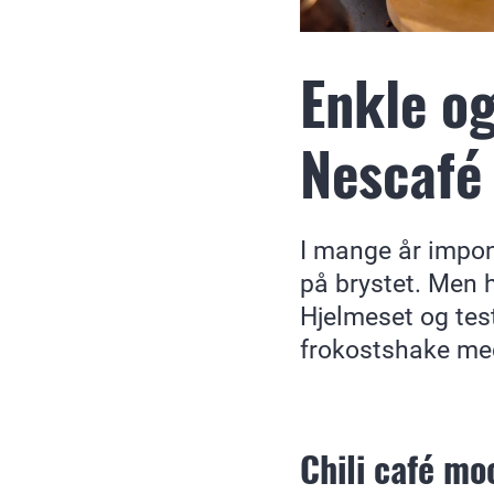
Enkle o
Nescafé 
I mange år impon
på brystet. Men 
Hjelmeset og tes
frokostshake me
Chili café mo