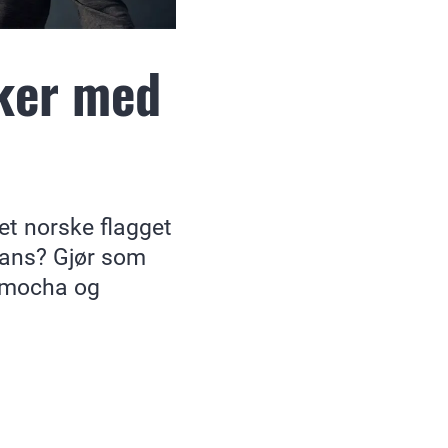
kker med
et norske flagget
hans? Gjør som
é mocha og