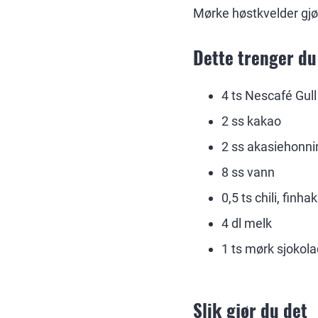
Mørke høstkvelder gjør
Dette trenger du
4 ts Nescafé Gull
2 ss kakao
2 ss akasiehonni
8 ss vann
0,5 ts chili, finha
4 dl melk
1 ts mørk sjokola
Slik gjør du det