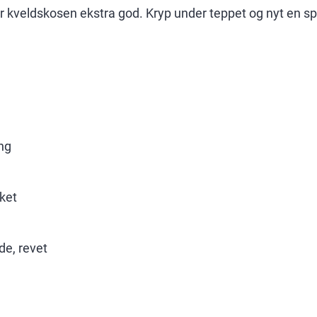
 kveldskosen ekstra god. Kryp under teppet og nyt en spi
ng
kket
de, revet