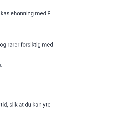
 akasiehonning med 8
.
og rører forsiktig med
n.
id, slik at du kan yte