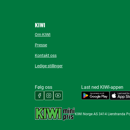
KIWI
Om KIWI
Presse
Kontakt oss
Ledige stillinger
Følg oss
Last ned KIWI-appen
KIWI Norge AS 3414 Lierstranda P