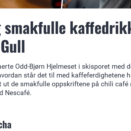
g smakfulle kaffedri
Gull
erte Odd-Bjørn Hjelmeset i skisporet med d
hvordan står det til med kaffeferdighetene 
t ut de smakfulle oppskriftene på chili caf
d Nescafé.
cha