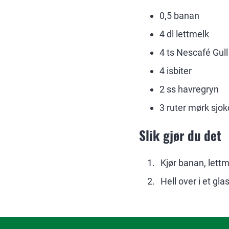
0,5 banan
4 dl lettmelk
4 ts Nescafé Gul
4 isbiter
2 ss havregryn
3 ruter mørk sjo
Slik gjør du det
Kjør banan, lettm
Hell over i et gl