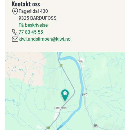
Kontakt oss
Fagerlidal 430
9325
BARDUFOSS
Få beskrivelse
77 83 45 55
kiwi.andslimoen@kiwi.no