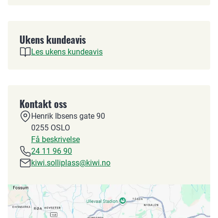
Ukens kundeavis
Les ukens kundeavis
Kontakt oss
Henrik Ibsens gate 90
0255
OSLO
Få beskrivelse
24 11 96 90
kiwi.solliplass@kiwi.no