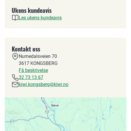
Ukens kundeavis
Les ukens kundeavis
Kontakt oss
Numedalsveien 70
3617
KONGSBERG
Få beskrivelse
32 73 13 67
kiwi.kongsberg@kiwi.no