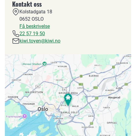
Kontakt oss
Kolstadgata 18
0652
OSLO
Få beskrivelse
22 57 19 50
kiwi.toyen@kiwi.no