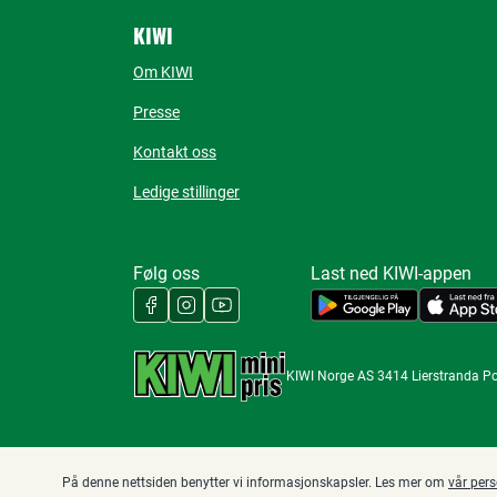
KIWI
Om KIWI
Presse
Kontakt oss
Ledige stillinger
Følg oss
Last ned KIWI-appen
KIWI Norge AS 3414 Lierstranda P
På denne nettsiden benytter vi informasjonskapsler. Les mer om
vår per