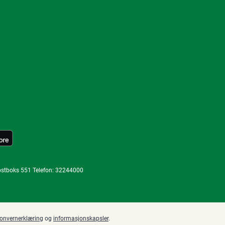
ostboks 551 Telefon: 32244000
sonvernerklæring
og
informasjonskapsler
.