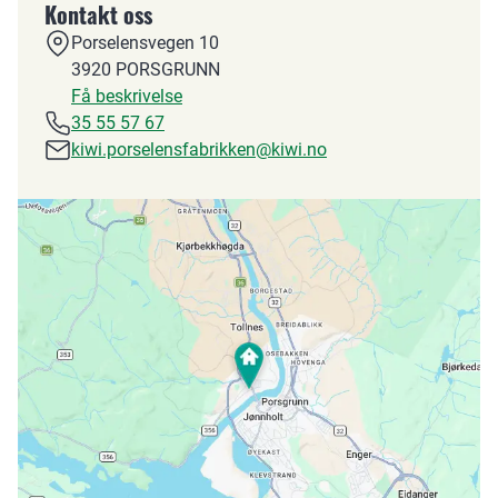
Kontakt oss
Porselensvegen 10
3920
PORSGRUNN
Få beskrivelse
35 55 57 67
kiwi.porselensfabrikken@kiwi.no