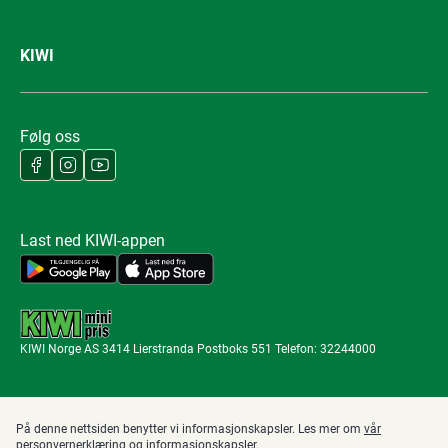
KIWI
Følg oss
Last ned KIWI-appen
KIWI Norge AS 3414 Lierstranda Postboks 551 Telefon: 32244000
På denne nettsiden benytter vi informasjonskapsler. Les mer om
vår
personvernerklæring
og
informasjonskapsler
.