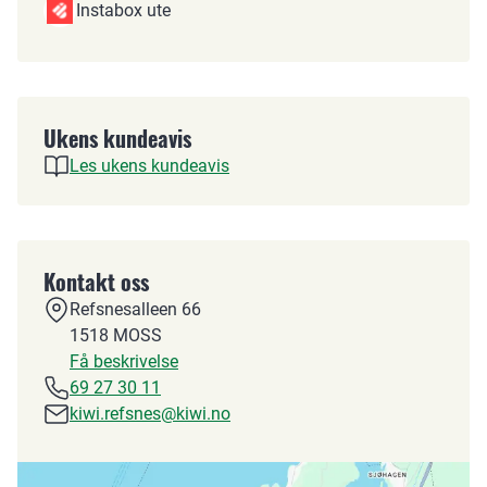
Instabox ute
Ukens kundeavis
Les ukens kundeavis
Kontakt oss
Refsnesalleen 66
1518
MOSS
Få beskrivelse
69 27 30 11
kiwi.refsnes@kiwi.no