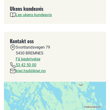
Ukens kundeavis
Les ukens kundeavis
Kontakt oss
Svortlandsvegen 79
5430
BREMNES
Få beskrivelse
53 42 50 00
kiwi.hsd@kiwi.no