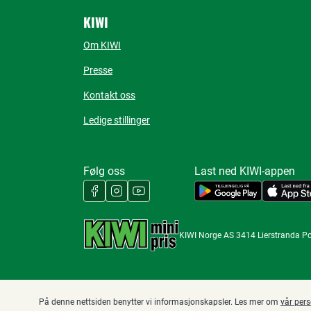
KIWI
Om KIWI
Presse
Kontakt oss
Ledige stillinger
Følg oss
Last ned KIWI-appen
KIWI Norge AS 3414 Lierstranda P
På denne nettsiden benytter vi informasjonskapsler. Les mer om
vår per