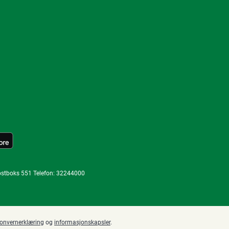
ostboks 551 Telefon: 32244000
sonvernerklæring
og
informasjonskapsler
.