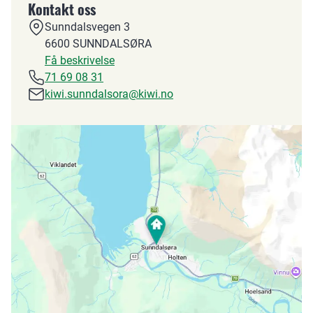
Kontakt oss
Sunndalsvegen 3
6600
SUNNDALSØRA
Få beskrivelse
71 69 08 31
kiwi.sunndalsora@kiwi.no