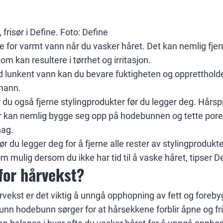
 frisør i Define. Foto: Define
ke for varmt vann når du vasker håret. Det kan nemlig fjer
m kan resultere i tørrhet og irritasjon.
 lunkent vann kan du bevare fuktigheten og opprettholde
mann.
r du også fjerne stylingprodukter før du legger deg. Hårs
r kan nemlig bygge seg opp på hodebunnen og tette poren
hag.
r du legger deg for å fjerne alle rester av stylingprodukter
 mulig dersom du ikke har tid til å vaske håret, tipser 
 for hårvekst?
vekst er det viktig å unngå opphopning av fett og foreby
unn hodebunn sørger for at hårsekkene forblir åpne og fri