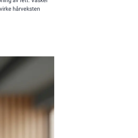
pning av fett. Vasker
åvirke hårveksten