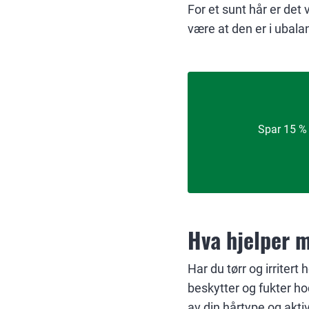
For et sunt hår er det 
være at den er i ubala
Spar 15 % 
Hva hjelper m
Har du tørr og irritert
beskytter og fukter ho
av din hårtype og akti