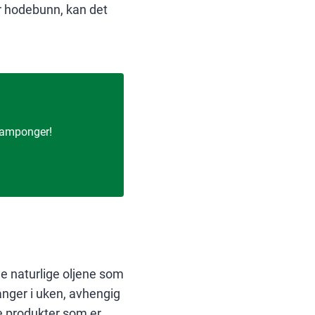
ørr hodebunn, kan det
 tamponger!
 de naturlige oljene som
anger i uken, avhengig
de produkter som er