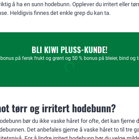
viktig å ha en sunn hodebunn. Opplever du irritert eller t
nse. Heldigvis finnes det enkle grep du kan ta.
BLI KIWI PLUSS-KUNDE!
bonus på fersk frukt og grønt og 50 % bonus på bleier, bind og
ot tørr og irritert hodebunn?
 hodebunn bør du ikke vaske håret for ofte, det kan fjerne
debunnen. Det anbefales gjerne å vaske håret to til tre g
vitetsnivå. For å lindre irritert hodebunn bør du velge mil