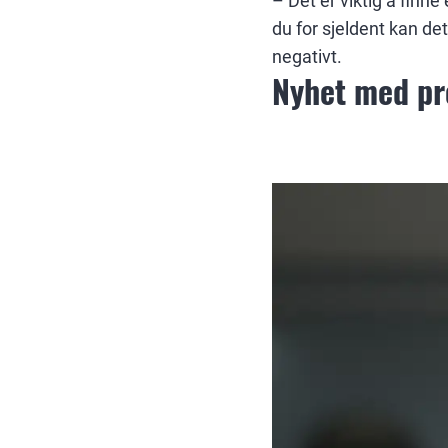
– Det er viktig å finn
du for sjeldent kan de
negativt.
Nyhet med pre