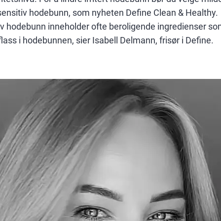
r sensitiv hodebunn, som nyheten Define Clean & Healthy.
iv hodebunn inneholder ofte beroligende ingredienser som 
flass i hodebunnen, sier Isabell Delmann, frisør i Define.