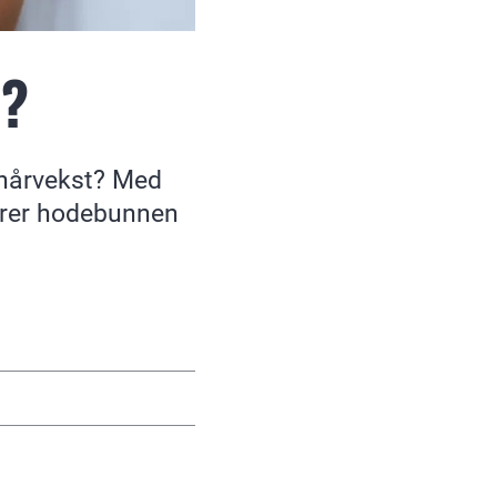
n?
 hårvekst? Med
terer hodebunnen