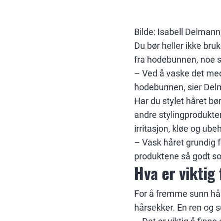
Bilde: Isabell Delmann,
Du bør heller ikke bru
fra hodebunnen, noe so
– Ved å vaske det med
hodebunnen, sier Del
Har du stylet håret bø
andre stylingprodukte
irritasjon, kløe og ube
– Vask håret grundig fø
produktene så godt som
Hva er viktig
For å fremme sunn hår
hårsekker. En ren og s