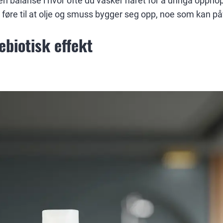
e en balanse i hvor ofte du vasker håret for å unngå oppho
t føre til at olje og smuss bygger seg opp, noe som kan p
biotisk effekt