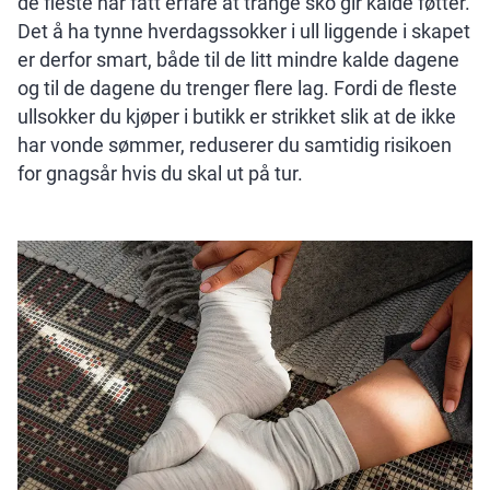
de fleste har fått erfare at trange sko gir kalde føtter.
Det å ha tynne hverdagssokker i ull liggende i skapet
er derfor smart, både til de litt mindre kalde dagene
og til de dagene du trenger flere lag. Fordi de fleste
ullsokker du kjøper i butikk er strikket slik at de ikke
har vonde sømmer, reduserer du samtidig risikoen
for gnagsår hvis du skal ut på tur.