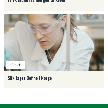
Frisk munn fra morgen til kveld
hårpleie
Slik lages Define i Norge