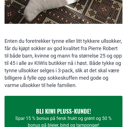
Enten du foretrekker tynne eller litt tykkere ullsokker,
får du kjøpt sokker av god kvalitet fra Pierre Robert
til både barn, kvinne og mann fra størrelse 25 og opp
til 45 i alle av KIWIs butikker nå i høst. Både tykke og
tynne ullsokker selges i 3-pack, slik at det skal være
billigere å fylle opp sokkeskuffen med gode og
varme ullsokker til hele familien.
BLI KIWI PLUSS-KUNDE!
Spar 15 % bonus på fersk frukt og grønt og 50 %
bonus på bleier, bind og tamponger!