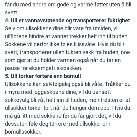
får du med andre ord gode og varme føtter uten å bli
svett.
4. Ull er vannavstøtende og transporterer fuktighet
Selv om ullsokkene dine blir våte fra utsiden, vil
ullfibrene hindre at vannet trekker helt inn til huden.
Sokkene vil derfor ikke føles klissvåte. Hvis du blir
svett, transporterer ullen fukten vekk fra huden, noe
som gjør at du holder varmen også når du tar en
pause for eksempel i skibakken.
5. Ull tørker fortere enn bomull
Ullsokkene kan selvfølgelig også bli våte. Tråkker du
i myra med joggeskoene dine, vil du uansett
sokkevalg bli våt helt inn til huden, men trøsten er at
ullsokker tørker fort når du henger dem opp. Hvis du
må gå litt med sokkene før du får gjort det, vil du
dessuten føle deg tørrere med ullsokker enn
bomullssokker.