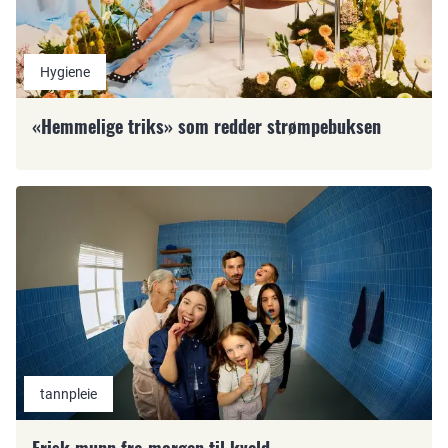
Hygiene
«Hemmelige triks» som redder strømpebuksen
tannpleie