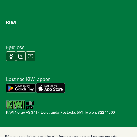
KIWI
Følg oss
Last ned KIWI-appen
KIWI Norge AS 3414 Lierstranda Postboks 551 Telefon: 32244000
På denne nettsiden benytter vi informasjonskapsler. Les mer om
vår