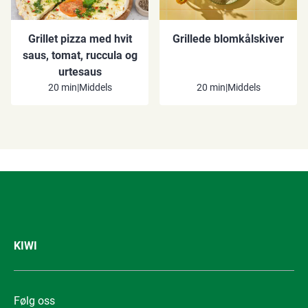
Grillet pizza med hvit
Grillede blomkålskiver
saus, tomat, ruccula og
urtesaus
20 min
|
Middels
20 min
|
Middels
KIWI
Følg oss