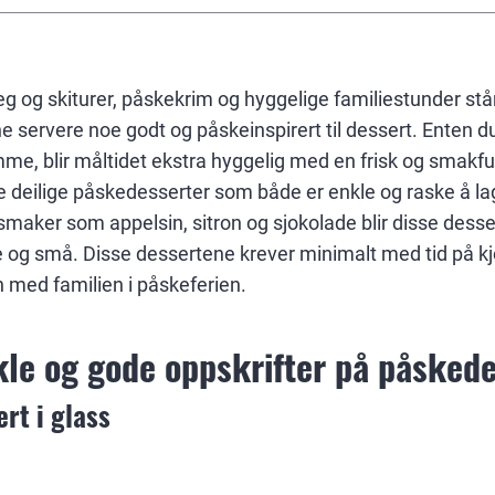
 og skiturer, påskekrim og hyggelige familiestunder stå
e servere noe godt og påskeinspirert til dessert. Enten d
jemme, blir måltidet ekstra hyggelig med en frisk og smakfu
re deilige påskedesserter som både er enkle og raske å l
smaker som appelsin, sitron og sjokolade blir disse dess
e og små. Disse dessertene krever minimalt med tid på kjø
med familien i påskeferien.
kle og gode oppskrifter på påsked
rt i glass