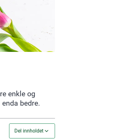
tre enkle og
 enda bedre.
Del innholdet