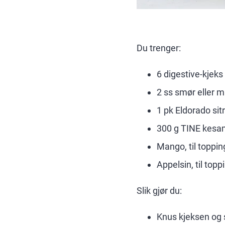
Du trenger:
6 digestive-kjeks
2 ss smør eller m
1 pk Eldorado sit
300 g TINE kes
Mango, til toppin
Appelsin, til topp
Slik gjør du:
Knus kjeksen og s