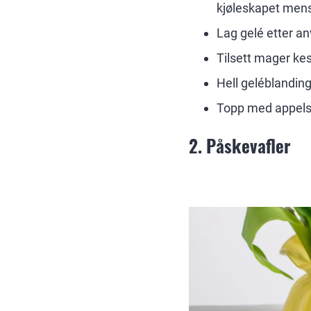
kjøleskapet mens
Lag gelé etter an
Tilsett mager kes
Hell geléblanding
Topp med appelsi
2. Påskevafler