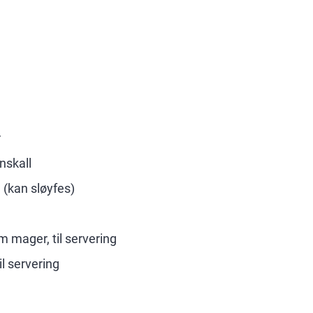
r
nskall
 (kan sløyfes)
 mager, til servering
il servering