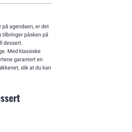
r på agendaen, er det
u tilbringer påsken på
ll dessert.
age. Med klassiske
ertene garantert en
kkenet, slik at du kan
essert