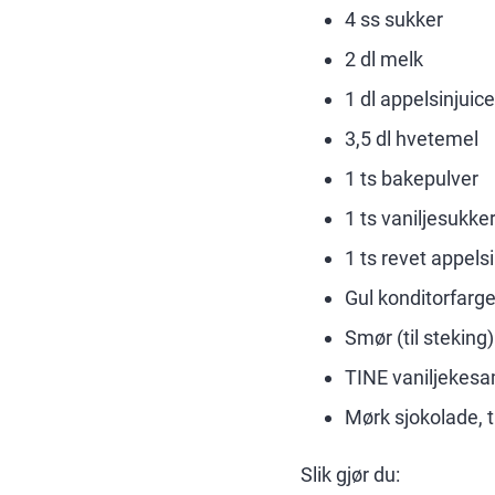
4 ss sukker
2 dl melk
1 dl appelsinjuice
3,5 dl hvetemel
1 ts bakepulver
1 ts vaniljesukke
1 ts revet appelsi
Gul konditorfarge
Smør (til steking)
TINE vaniljekesam
Mørk sjokolade, t
Slik gjør du: