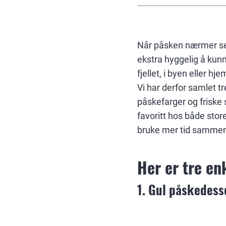
Når påsken nærmer seg
ekstra hyggelig å kunn
fjellet, i byen eller h
Vi har derfor samlet t
påskefarger og friske 
favoritt hos både stor
bruke mer tid sammen 
Her er tre en
1. Gul påskedesse