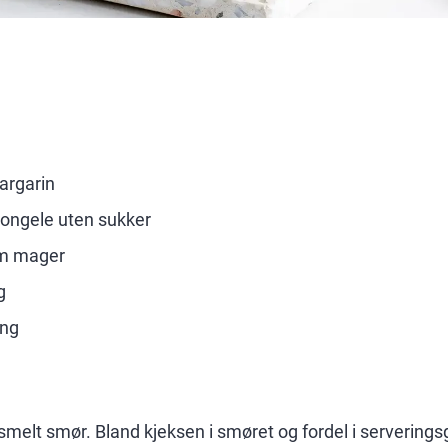
argarin
rongele uten sukker
am mager
g
ing
melt smør. Bland kjeksen i smøret og fordel i serveringsg