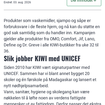
Del innholdet
Endret
:
03. aug. 2026
Produkter som vaskemidler, sjampo og såpe er
forbruksvare i de fleste hjem, og nå kan du støtte en
god sak samtidig som du handler inn. Kampanjen
gjelder alle produkter fra OMO, Comfort, Jif, Lano,
Define og Dr. Greve i alle KIWI-butikker fra uke 32 til
36.
Slik jobber KIWI med UNICEF
Siden 2010 har KIWI vært signaturpartner med
UNICEF. Sammen har vi blant annet bygget 20
skoler og én førskole på Madagaskar og lansert et
nytt nødhjelpsamarbeid.
Vann, sanitær, hygiene og skolegang kan være
nøkkelen til å løfte noen av verdens fattigste
mennesker ut av fattigdom. Derfor passer det ekstra