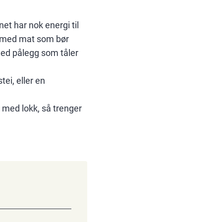
et har nok energi til
e med mat som bør
 med pålegg som tåler
ei, eller en
 med lokk, så trenger