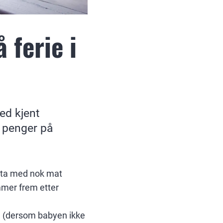
 ferie i
ed kjent
 penger på
å ta med nok mat
ommer frem etter
ng (dersom babyen ikke