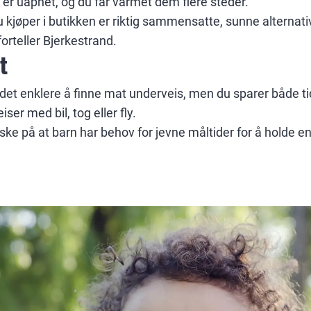
er uåpnet, og du får varmet dem flere steder.
 kjøper i butikken er riktig sammensatte, sunne alternati
forteller Bjerkestrand.
t
r det enklere å finne mat underveis, men du sparer både t
ser med bil, tog eller fly.
uske på at barn har behov for jevne måltider for å holde 