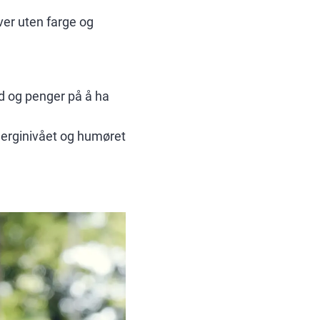
ver uten farge og
id og penger på å ha
energinivået og humøret