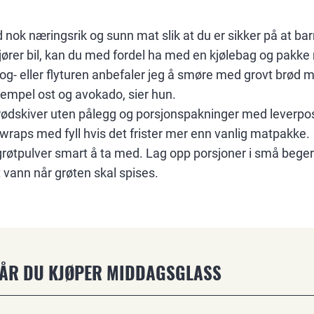
 nok næringsrik og sunn mat slik at du er sikker på at barn
jører bil, kan du med fordel ha med en kjølebag og pakk
tog- eller flyturen anbefaler jeg å smøre med grovt brød
sempel ost og avokado, sier hun.
ødskiver uten pålegg og porsjonspakninger med leverpost
 wraps med fyll hvis det frister mer enn vanlig matpakke.
grøtpulver smart å ta med. Lag opp porsjoner i små beger
t vann når grøten skal spises.
NÅR DU KJØPER MIDDAGSGLASS