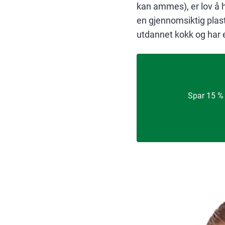
kan ammes), er lov å 
en gjennomsiktig plast
utdannet kokk og har
Spar 15 % 