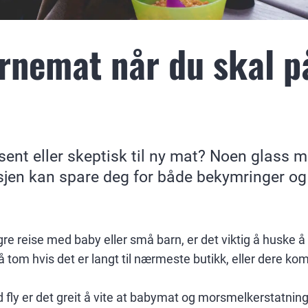
nemat når du skal på
esent eller skeptisk til ny mat? Noen glass m
jen kan spare deg for både bekymringer og
gre reise med baby eller små barn, er det viktig å huske 
å gå tom hvis det er langt til nærmeste butikk, eller dere k
d fly er det greit å vite at babymat og morsmelkerstatni