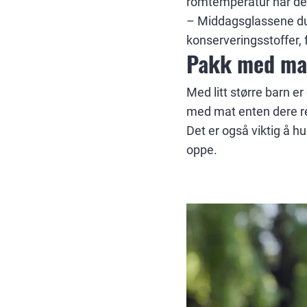
romtemperatur når de 
­­– Middagsglassene du
konserveringsstoffer, 
Pakk med ma
Med litt større barn e
med mat enten dere rei
Det er også viktig å h
oppe.