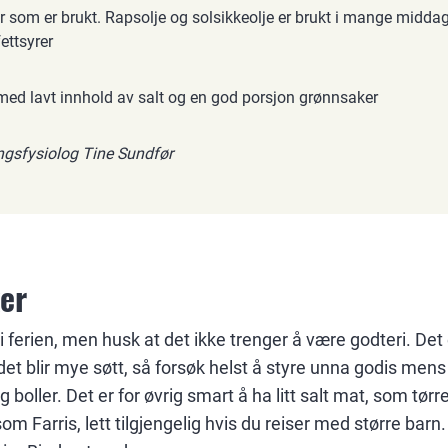
er som er brukt. Rapsolje og solsikkeolje er brukt i mange middag
ettsyrer
ed lavt innhold av salt og en god porsjon grønnsaker
ingsfysiolog Tine Sundfør
er
 ferien, men husk at det ikke trenger å være godteri. Det e
det blir mye søtt, så forsøk helst å styre unna godis mens
g boller. Det er for øvrig smart å ha litt salt mat, som tørr
som Farris, lett tilgjengelig hvis du reiser med større bar