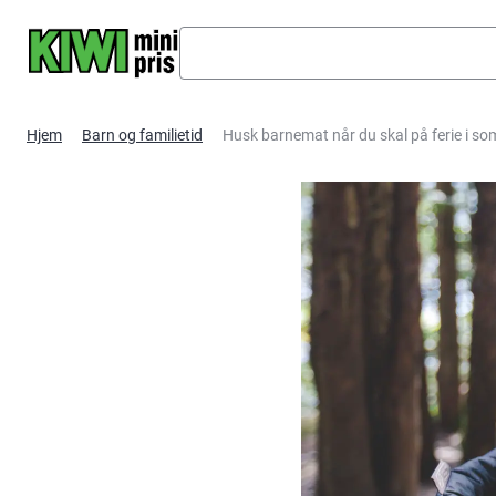
Hopp til hovedinnhold
Hjem
Barn og familietid
Husk barnemat når du skal på ferie i s