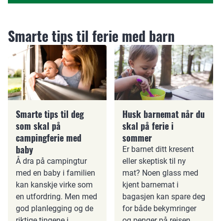
Smarte tips til ferie med barn
Smarte tips til deg
Husk barnemat når du
som skal på
skal på ferie i
campingferie med
sommer
baby
Er barnet ditt kresent
Å dra på campingtur
eller skeptisk til ny
med en baby i familien
mat? Noen glass med
kan kanskje virke som
kjent barnemat i
en utfordring. Men med
bagasjen kan spare deg
god planlegging og de
for både bekymringer
riktige tingene i
og penger på reisen.