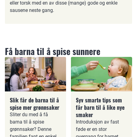
eller torsk med en av disse (mange) gode og enkle
sausene neste gang.
Få barna til å spise sunnere
Slik får de barna til å
Syv smarte tips som
spise mer grønnsaker
får barn til å like nye
smaker
Sliter du med å få
barna til å spise
Introduksjon av fast
grønnsaker? Denne
føde er en stor
familien fant en enkel
overgang for barnet.