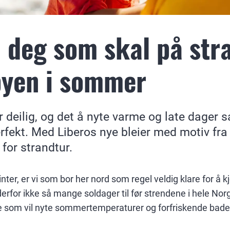
il deg som skal på st
yen i sommer
 deilig, og det å nyte varme og late dage
rfekt. Med Liberos nye bleier med motiv fra
for strandtur.
vinter, er vi som bor her nord som regel veldig klare for å
derfor ikke så mange soldager til før strendene i hele Norg
e som vil nyte sommertemperaturer og forfriskende bad