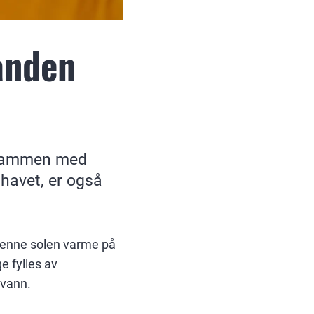
randen
r sammen med
 havet, er også
 kjenne solen varme på
e fylles av
evann.