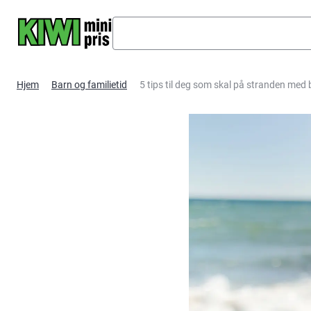
Hopp til hovedinnhold
Hjem
Barn og familietid
5 tips til deg som skal på stranden me