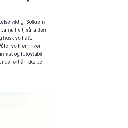
telse viktig. Solkrem
 barna helt, så la dem
g husk solhatt.
Påfør solkrem hver
fast og fotostabil.
under ett år ikke bør