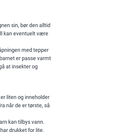
nen sin, bør den alltid
oll kan eventuelt være
l åpningen med tepper
 barnet er passe varmt
gå at insekter og
er liten og inneholder
a når de er tørste, så
rn kan tilbys vann.
ar drukket for lite.