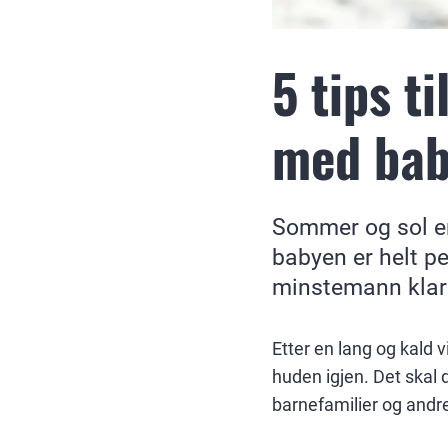
5 tips t
med bab
Sommer og sol er
babyen er helt pe
minstemann klar 
Etter en lang og kald 
huden igjen. Det skal 
barnefamilier og andr