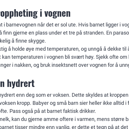
roppheting i vognen
t i barnevognen når det er sol ute. Hvis barnet ligger i vog
å finn gjerne en plass under et tre på stranden. En paras
kelig å finne skygge.
iktig å holde øye med temperaturen, og unngå å dekke ti
et kan temperaturen i vognen bli svært høy. Sjekk ofte om
nger i nakken, og bruk insektsnett over vognen for å unn
n hydrert
ehydrert enn deg som er voksen. Dette skyldes at kroppen 
ksen kropp. Babyer og små barn sier heller ikke alltid i fr
 ofte. Pass også på at barnet faktisk drikker.
elk, kan du gjerne amme oftere i varmen, mens større ba
rnet tisser mindre enn vanlig, er dette et tegn på at det h