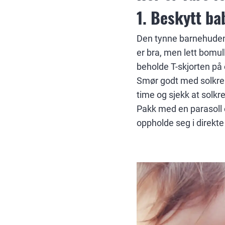
1. Beskytt ba
Den tynne barnehuden b
er bra, men lett bomul
beholde T-skjorten på
Smør godt med solkrem
time og sjekk at solk
Pakk med en parasoll el
oppholde seg i direkte 