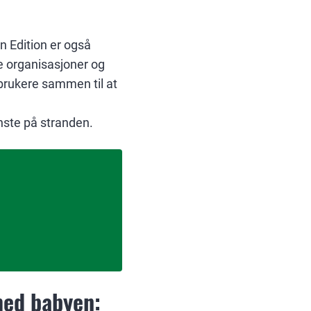
 Edition er også
le organisasjoner og
rbrukere sammen til at
inste på stranden.
 med babyen: