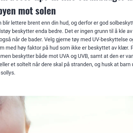
byen mot solen
lir lettere brent enn din hud, og derfor er god solbeskyt
lstøy beskytter enda bedre. Det er ingen grunn til å kle av
 også når de bader. Velg gjerne tøy med UV-beskyttelse o
 med høy faktor på hud som ikke er beskyttet av klær. 
remen beskytter både mot UVA og UVB, samt at den er vann
ler et soltelt når dere skal på stranden, og husk at barn 
sollys.