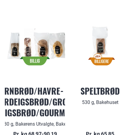
ORNBRØD/HAVRE- OG
SPELTBRØD
URDEIGSBRØD/GROVT
530 g, Bakehuset
EIGSBRØD/GOURMETLOFF
-680 g, Bakerens Utvalgte, Bakehuset
Pr. kg 68,97-90,19
Pr. kg 65,85