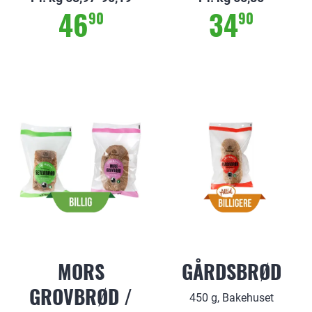
46
34
90
90
MORS
GÅRDSBRØD
GROVBRØD /
450 g, Bakehuset