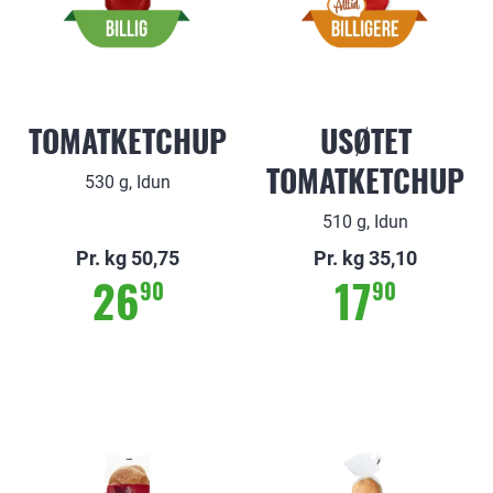
TOMATKETCHUP
USØTET
TOMATKETCHUP
530 g, Idun
510 g, Idun
Pr. kg 50,75
Pr. kg 35,10
26
17
90
90