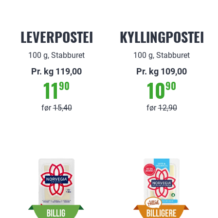
LEVERPOSTEI
KYLLINGPOSTEI
100 g, Stabburet
100 g, Stabburet
Pr. kg 119,00
Pr. kg 109,00
11
10
90
90
før
15
,
40
før
12
,
90