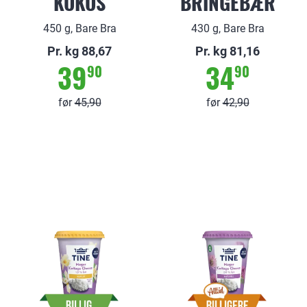
KOKOS
BRINGEBÆR
450 g, Bare Bra
430 g, Bare Bra
Pr. kg 88,67
Pr. kg 81,16
39
34
90
90
før
45
,
90
før
42
,
90