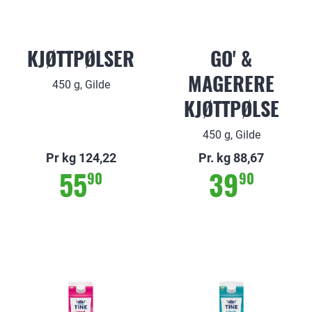
KJØTTPØLSER
GO' &
MAGERERE
450 g, Gilde
KJØTTPØLSE
450 g, Gilde
Pr kg 124,22
Pr. kg 88,67
55
39
90
90