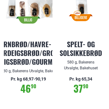
ORNBRØD/HAVRE- OG
SPELT- OG
URDEIGSBRØD/GROVT
SOLSIKKEBRØD
EIGSBRØD/GOURMETLOFF
580 g, Bakerens
Utvalgte, Bakehuset
-680 g, Bakerens Utvalgte, Bakehuset
Pr. kg 68,97-90,19
Pr. kg 65,34
46
37
90
90