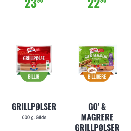
23
22
90
90
GRILLPØLSER
GO' &
MAGRERE
600 g, Gilde
GRILLPØLSER