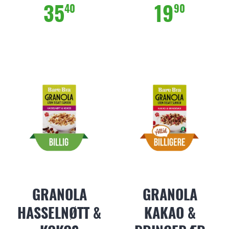
35
19
40
90
GRANOLA
GRANOLA
HASSELNØTT &
KAKAO &