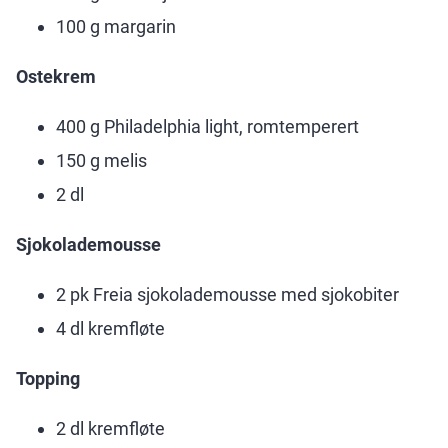
100 g margarin
Ostekrem
400 g Philadelphia light, romtemperert
150 g melis
2 dl
Sjokolademousse
2 pk Freia sjokolademousse med sjokobiter
4 dl kremfløte
Topping
2 dl kremfløte