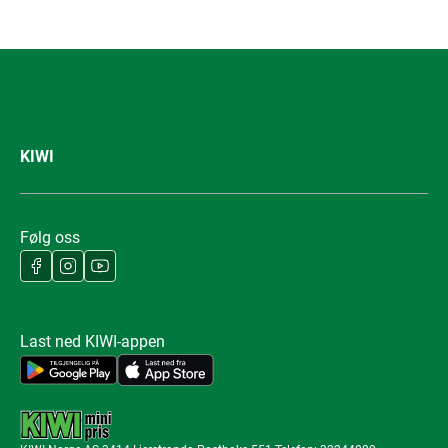
KIWI
Følg oss
Last ned KIWI-appen