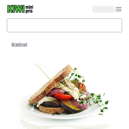
Hopp til hovedinnhold
Brødmat