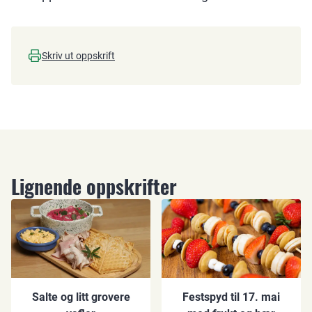
Skriv ut oppskrift
Lignende oppskrifter
Salte og litt grovere
Festspyd til 17. mai