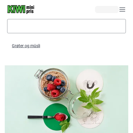
Hopp til hovedinnhold
Grøter og müsli