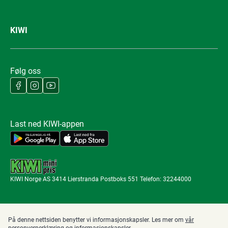
KIWI
Følg oss
Last ned KIWI-appen
KIWI Norge AS 3414 Lierstranda Postboks 551 Telefon: 32244000
På denne nettsiden benytter vi informasjonskapsler. Les mer om
vår