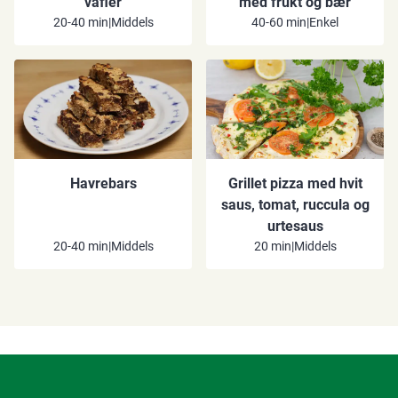
vafler
med frukt og bær
20-40 min
|
Middels
40-60 min
|
Enkel
Havrebars
Grillet pizza med hvit
saus, tomat, ruccula og
urtesaus
20-40 min
|
Middels
20 min
|
Middels