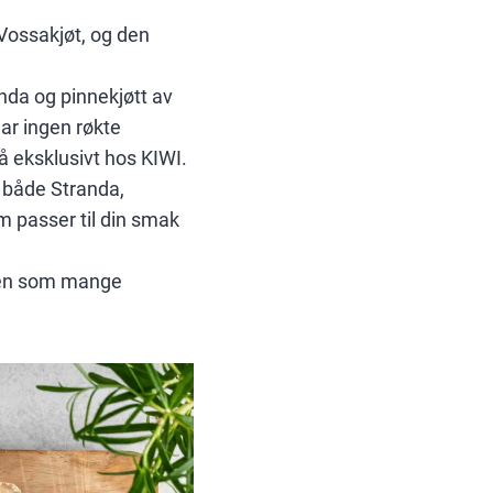
a Vossakjøt, og den
anda og pinnekjøtt av
ar ingen røkte
å eksklusivt hos KIWI.
a både Stranda,
om passer til din smak
kten som mange