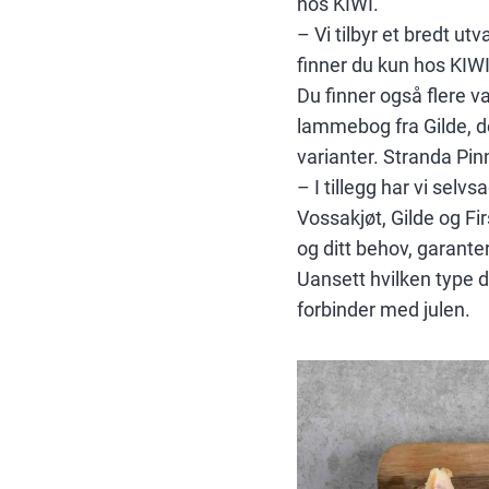
hos KIWI.
– Vi tilbyr et bredt ut
finner du kun hos KIWI,
Du finner også flere v
lammebog fra Gilde, d
varianter. Stranda Pin
– I tillegg har vi selv
Vossakjøt, Gilde og Fi
og ditt behov, garante
Uansett hvilken type 
forbinder med julen.