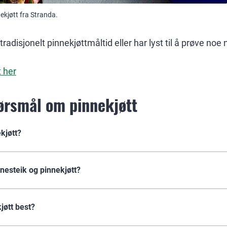
ekjøtt fra Stranda.
tradisjonelt pinnekjøttmåltid eller har lyst til å prøve noe n
 her
pørsmål om pinnekjøtt
kjøtt?
nnesteik og pinnekjøtt?
kjøtt best?