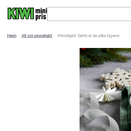
Hopp til hovedinnhold
Hjem
Alt om pinnekjøtt
Pinnekjøtt: Dette er de ulike typene