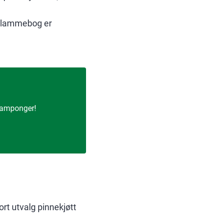
og lammebog er
 tamponger!
ort utvalg pinnekjøtt