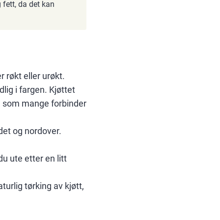
 fett, da det kan
 røkt eller urøkt.
lig i fargen. Kjøttet
en som mange forbinder
ndet og nordover.
u ute etter en litt
urlig tørking av kjøtt,