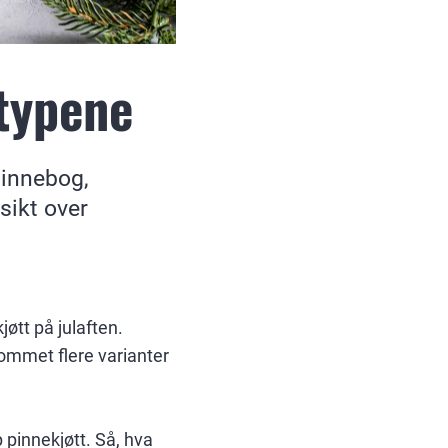
 typene
pinnebog,
sikt over
øtt på julaften.
 kommet flere varianter
 pinnekjøtt. Så, hva