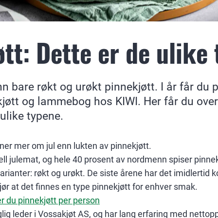
tt: Dette er de ulike
n bare røkt og urøkt pinnekjøtt. I år får du 
kjøtt og lammebog hos KIWI. Her får du over
 ulike typene.
ner mer om jul enn lukten av pinnekjøtt.
nell julemat, og hele 40 prosent av nordmenn spiser pinnekj
varianter: røkt og urøkt. De siste årene har det imidlertid
jør at det finnes en type pinnekjøtt for enhver smak.
r du pinnekjøtt per person
ig leder i Vossakjøt AS, og har lang erfaring med nettopp