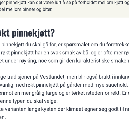
er pinnekjøtt kan det være lurt å se på forholdet mellom kjøtt og
del mellom pinner og biter.
økt pinnekjøtt?
 pinnekjøtt du skal gå for, er spørsmålet om du foretrekker
røkt pinnekjøtt har en svak smak av bål og er ofte mer rød
let under røyking, noe som gir den karakteristiske smak
nge tradisjoner på Vestlandet, men blir også brukt i innla
å vanlig med røkt pinnekjøtt på gårder med mye sauehold.
rimot en mer grålig farge og er tørket istedenfor røkt. Er d
denne typen du skal velge.
e varianten langs kysten der klimaet egner seg godt til nat
en.