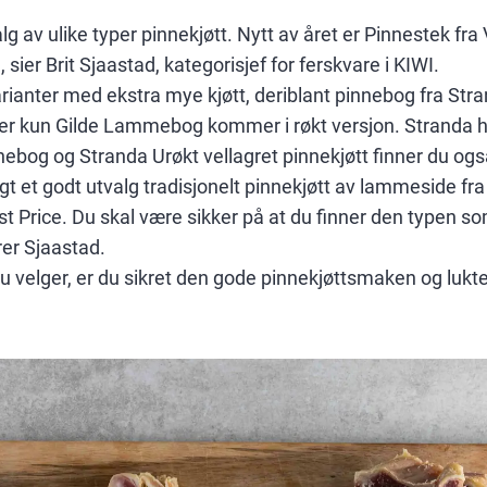
valg av ulike typer pinnekjøtt. Nytt av året er Pinnestek fr
 sier Brit Sjaastad, kategorisjef for ferskvare i KIWI.
arianter med ekstra mye kjøtt, deriblant pinnebog fra Str
er kun Gilde Lammebog kommer i røkt versjon. Stranda h
nebog og Stranda Urøkt vellagret pinnekjøtt finner du ogs
sagt et godt utvalg tradisjonelt pinnekjøtt av lammeside fr
rst Price. Du skal være sikker på at du finner den typen s
rer Sjaastad.
du velger, er du sikret den gode pinnekjøttsmaken og lu