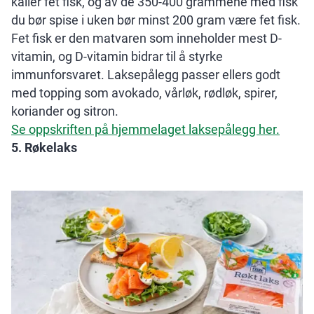
kaller fet fisk, og av de 350-400 grammene med fisk
du bør spise i uken bør minst 200 gram være fet fisk.
Fet fisk er den matvaren som inneholder mest D-
vitamin, og D-vitamin bidrar til å styrke
immunforsvaret. Laksepålegg passer ellers godt
med topping som avokado, vårløk, rødløk, spirer,
koriander og sitron.
Se oppskriften på hjemmelaget laksepålegg her.
5. Røkelaks