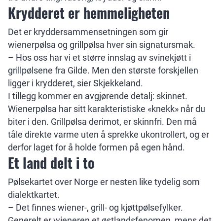
Krydderet er hemmeligheten
Det er kryddersammensetningen som gir
wienerpølsa og grillpølsa hver sin signatursmak.
– Hos oss har vi et større innslag av svinekjøtt i
grillpølsene fra Gilde. Men den største forskjellen
ligger i krydderet, sier Skjekkeland.
I tillegg kommer en avgjørende detalj: skinnet.
Wienerpølsa har sitt karakteristiske «knekk» når du
biter i den. Grillpølsa derimot, er skinnfri. Den må
tåle direkte varme uten å sprekke ukontrollert, og er
derfor laget for å holde formen på egen hånd.
Et land delt i to
Pølsekartet over Norge er nesten like tydelig som
dialektkartet.
– Det finnes wiener-, grill- og kjøttpølsefylker.
Generelt er wieneren et østlandsfenomen, mens det