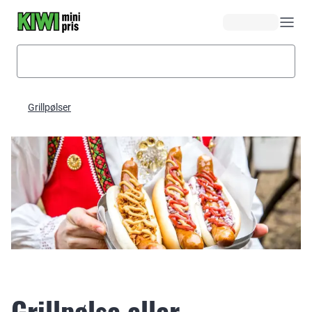
Hopp til hovedinnhold
Grillpølser
Grillpølse eller