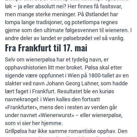
løk – ja eller absolutt nei? Her finnes få fasitsvar,
men mange sterke meninger. På Østlandet har
lompa lange tradisjoner, og potetlompa regnes
gjerne som den ultimate følgesvennen til wieneren. I
andre deler av landet er pølsebrødet vel så vanlig.
Fra Frankfurt til 17. mai
Selv om wienerpølsa har et tydelig navn, er
opphavshistorien litt mer broket. Pølsa skal etter
sigende være oppfunnet i Wien på 1800-tallet av en
slakter ved navn Johann Georg Lahner, som hadde
lært faget i Frankfurt. Resultatet ble en kuriøs
navnekrangel: i Wien kalles den fortsatt
«Frankfurter», mens den i resten av verden går
under navnet «Wienerwurst» – eller wienerpølse,
som vi sier her hjemme.
Grillpølsa har ikke samme romantiske opphav. Den