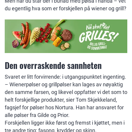
Men når du står der i bunad med pølsa i hånda – vet
du egentlig hva som er forskjellen på wiener og grill?
Den overraskende sannheten
Svaret er litt forvirrende: i utgangspunktet ingenting.
– Wienerpølser og grillpølser kan lages av nøyaktig
den samme farsen, og likevel oppfatter vi det som to
helt forskjellige produkter, sier Tom Skjekkeland,
fagsjef for pølser hos Nortura. Han har ansvaret for
alle pølser fra Gilde og Prior.
Forskjellen ligger ikke først og fremst i kjøttet, men i
tre andre ting: fasong, krydder og skinn.