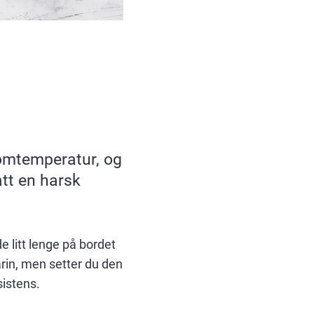
romtemperatur, og
ått en harsk
e litt lenge på bordet
rin, men setter du den
sistens.