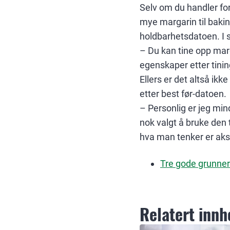
Selv om du handler for
mye margarin til baking
holdbarhetsdatoen. I s
– Du kan tine opp marg
egenskaper etter tining
Ellers er det altså ik
etter best før-datoen.
– Personlig er jeg min
nok valgt å bruke den t
hva man tenker er akse
Tre gode grunner 
Relatert innh