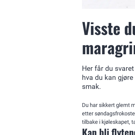
Visste d
maragri
Her får du svare
hva du kan gjøre 
smak.
Du har sikkert glemt m
etter søndagsfrokosten
tilbake i kjøleskapet, t
Kan bli flyte