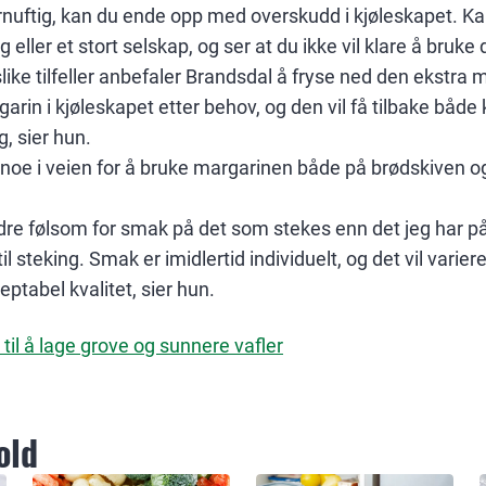
nuftig, kan du ende opp med overskudd i kjøleskapet. Kan
 eller et stort selskap, og ser at du ikke vil klare å bruke 
like tilfeller anbefaler Brandsdal å fryse ned den ekstra 
arin i kjøleskapet etter behov, og den vil få tilbake både
, sier hun.
ke noe i veien for å bruke margarinen både på brødskiven og
dre følsom for smak på det som stekes enn det jeg har på 
il steking. Smak er imidlertid individuelt, og det vil varier
ptabel kvalitet, sier hun.
til å lage grove og sunnere vafler
old