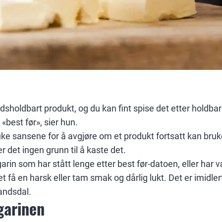
idsholdbart produkt, og du kan fint spise det etter holdba
best før», sier hun.
ke sansene for å avgjøre om et produkt fortsatt kan bruk
r det ingen grunn til å kaste det.
in som har stått lenge etter best før-datoen, eller har 
få en harsk eller tam smak og dårlig lukt. Det er imidlerti
randsdal.
garinen