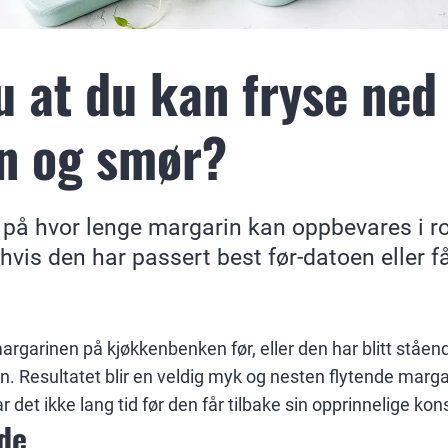
u at du kan fryse ned
n og smør?
t på hvor lenge margarin kan oppbevares i 
hvis den har passert best før-datoen eller f
argarinen på kjøkkenbenken før, eller den har blitt ståend
. Resultatet blir en veldig myk og nesten flytende marga
ar det ikke lang tid før den får tilbake sin opprinnelige kon
nde