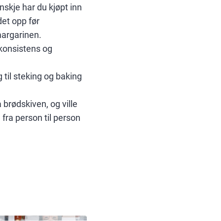
skje har du kjøpt inn
det opp før
margarinen.
 konsistens og
 til steking og baking
brødskiven, og ville
e fra person til person