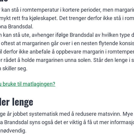
 kan stå i romtemperatur i kortere perioder, men margari
ykt rett fra kjøleskapet. Det trenger derfor ikke stå i ro
Mona Brandsdal.
kan stå ute, avhenger ifølge Brandsdal av hvilken type d
oftest at margarinen går over i en nesten flytende konsis
vil derfor ikke anbefale å oppbevare margarin i romtempera
er rådet å holde margarinen unna solen. Står den lenge i so
 skiller seg.
du bruke til matlagingen?
der lenge
nge år jobbet systematisk med å redusere matsvinn. Mye 
 Brandsdal syns også det er viktig å få ut mer informasjon
unødvendig.