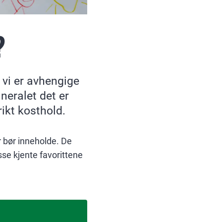
?
 vi er avhengige
neralet det er
rikt kosthold.
 bør inneholde. De
sse kjente favorittene