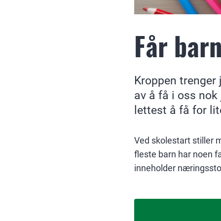
Får barn
Kroppen trenger j
av å få i oss nok
lettest å få for l
Ved skolestart stille
fleste barn har noen fa
inneholder næringsstof