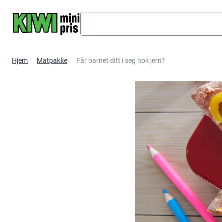
Hopp til hovedinnhold
Hjem
Matpakke
Får barnet ditt i seg nok jern?