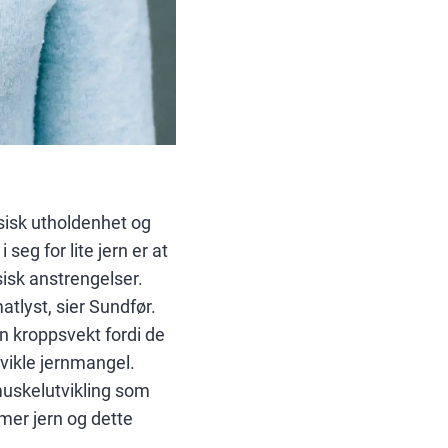
ysisk utholdenhet og
eg for lite jern er at
sisk anstrengelser.
tlyst, sier Sundfør.
in kroppsvekt fordi de
tvikle jernmangel.
muskelutvikling som
mer jern og dette