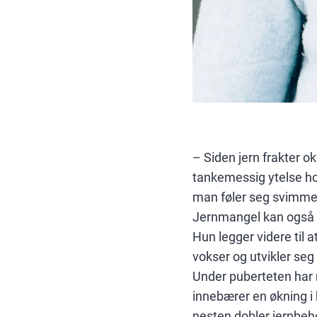
– Siden jern frakter o
tankemessig ytelse hos
man føler seg svimmel,
Jernmangel kan også g
Hun legger videre til a
vokser og utvikler seg 
Under puberteten har 
innebærer en økning i
nesten dobler jernbe