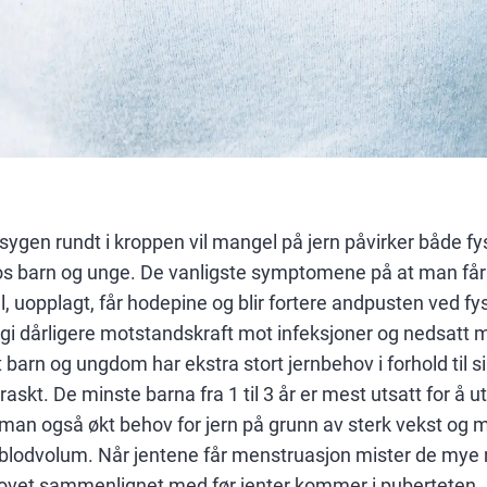
ksygen rundt i kroppen vil mangel på jern påvirker både f
 barn og unge. De vanligste symptomene på at man får i s
 uopplagt, får hodepine og blir fortere andpusten ved fy
i dårligere motstandskraft mot infeksjoner og nedsatt ma
t barn og ungdom har ekstra stort jernbehov i forhold til s
raskt. De minste barna fra 1 til 3 år er mest utsatt for å u
man også økt behov for jern på grunn av sterk vekst og 
 blodvolum. Når jentene får menstruasjon mister de mye 
hovet sammenlignet med før jenter kommer i puberteten.