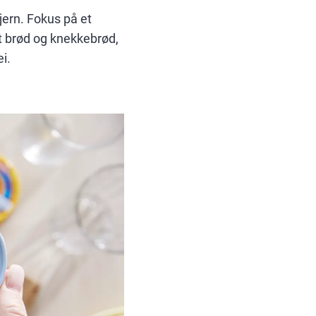
jern. Fokus på et
ovt brød og knekkebrød,
i.