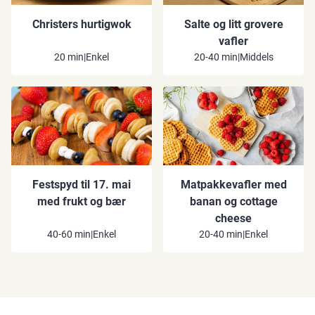
Christers hurtigwok
Salte og litt grovere
vafler
20 min
|
Enkel
20-40 min
|
Middels
Festspyd til 17. mai
Matpakkevafler med
med frukt og bær
banan og cottage
cheese
40-60 min
|
Enkel
20-40 min
|
Enkel