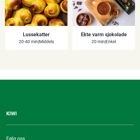
Lussekatter
Ekte varm sjokolade
20-40 min
|
Middels
20 min
|
Enkel
KIWI
Følg oss