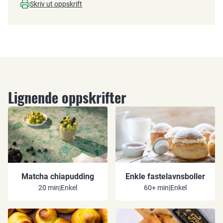
Skriv ut oppskrift
Lignende oppskrifter
Matcha chiapudding
Enkle fastelavnsboller
20 min
|
Enkel
60+ min
|
Enkel