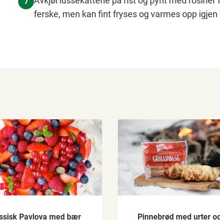
Avkjøl lussekattene på rist og pynt med rosiner 
7
ferske, men kan fint fryses og varmes opp igjen f
ssisk Pavlova med bær
Pinnebrød med urter og