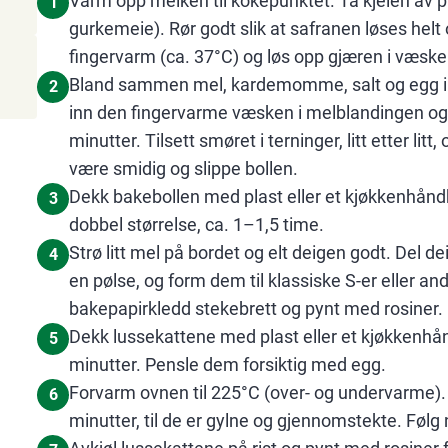
Varm opp melken til kokepunktet. Ta kjelen av pl
1
gurkemeie). Rør godt slik at safranen løses helt 
fingervarm (ca. 37°C) og løs opp gjæren i væske
Bland sammen mel, kardemomme, salt og egg i 
2
inn den fingervarme væsken i melblandingen og e
minutter. Tilsett smøret i terninger, litt etter lit
være smidig og slippe bollen.
Dekk bakebollen med plast eller et kjøkkenhåndkl
3
dobbel størrelse, ca. 1–1,5 time.
Strø litt mel på bordet og elt deigen godt. Del d
4
en pølse, og form dem til klassiske S-er eller an
bakepapirkledd stekebrett og pynt med rosiner.
Dekk lussekattene med plast eller et kjøkkenhå
5
minutter. Pensle dem forsiktig med egg.
Forvarm ovnen til 225°C (over- og undervarme).
6
minutter, til de er gylne og gjennomstekte. Følg 