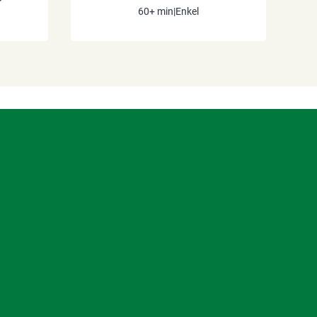
60+ min
|
Enkel