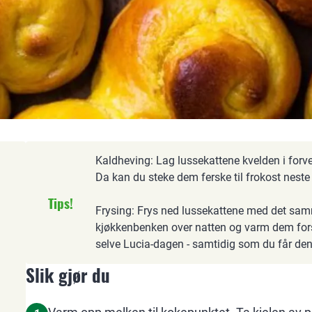
Kaldheving: Lag lussekattene kvelden i forvei
Da kan du steke dem ferske til frokost neste
Tips!
Frysing: Frys ned lussekattene med det samm
kjøkkenbenken over natten og varm dem forsi
selve Lucia-dagen - samtidig som du får den 
Slik gjør du