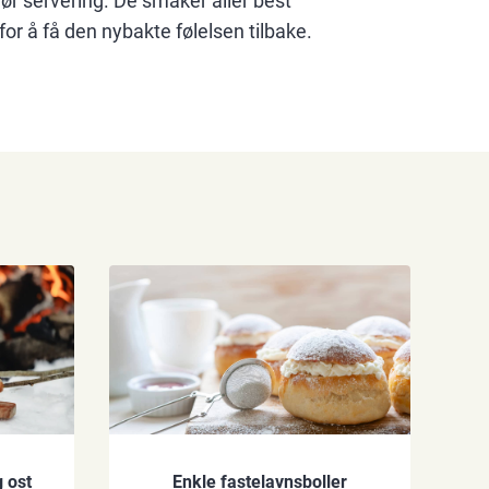
før servering. De smaker aller best
or å få den nybakte følelsen tilbake.
 ost
Enkle fastelavnsboller