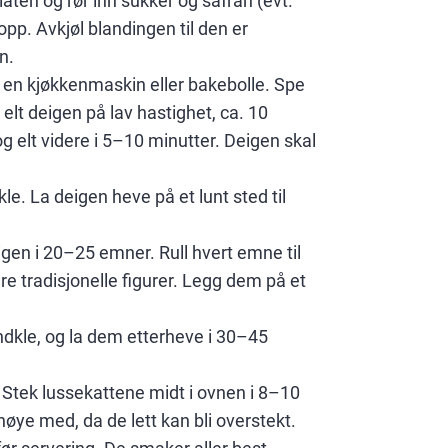
aten og rør inn sukker og safran (evt.
opp. Avkjøl blandingen til den er
n.
en kjøkkenmaskin eller bakebolle. Spe
lt deigen på lav hastighet, ca. 10
t, og elt videre i 5–10 minutter. Deigen skal
e. La deigen heve på et lunt sted til
eigen i 20–25 emner. Rull hvert emne til
dre tradisjonelle figurer. Legg dem på et
ndkle, og la dem etterheve i 30–45
 Stek lussekattene midt i ovnen i 8–10
nøye med, da de lett kan bli overstekt.