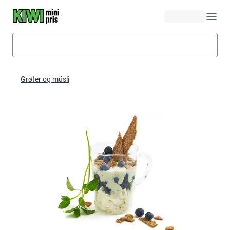
Hopp til hovedinnhold
Grøter og müsli