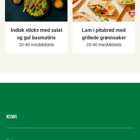
Indisk sticks med salat
Lam i pitabrød med
og gul basmatiris
grillede grønnsaker
20-40 min
|
Middels
20-40 min
|
Middels
KIWI