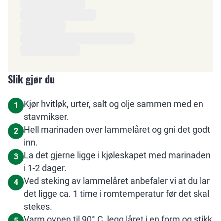
Slik gjør du
Kjør hvitløk, urter, salt og olje sammen med en
1
stavmikser.
Hell marinaden over lammelåret og gni det godt
2
inn.
La det gjerne ligge i kjøleskapet med marinaden
3
i 1-2 dager.
Ved steking av lammelåret anbefaler vi at du lar
4
det ligge ca. 1 time i romtemperatur før det skal
stekes.
Varm ovnen til 90° C, legg låret i en form og stikk
5