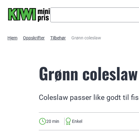
Hopp til hovedinnhold
Hjem
Oppskrifter
Tilbehør
Grønn coleslaw
Grønn coleslaw
Coleslaw passer like godt til f
20 min
Enkel