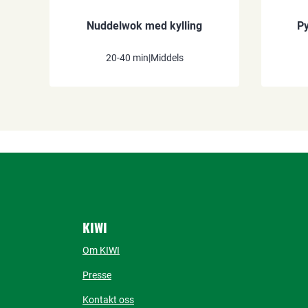
Nuddelwok med kylling
Py
20-40 min
|
Middels
KIWI
Om KIWI
Presse
Kontakt oss