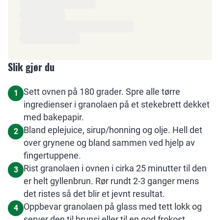
Slik gjør du
Sett ovnen på 180 grader. Spre alle tørre
1
ingredienser i granolaen på et stekebrett dekket
med bakepapir.
Bland eplejuice, sirup/honning og olje. Hell det
2
over grynene og bland sammen ved hjelp av
fingertuppene.
Rist granolaen i ovnen i cirka 25 minutter til den
3
er helt gyllenbrun. Rør rundt 2-3 ganger mens
det ristes så det blir et jevnt resultat.
Oppbevar granolaen på glass med tett lokk og
4
server den til brunsj eller til en god frokost.