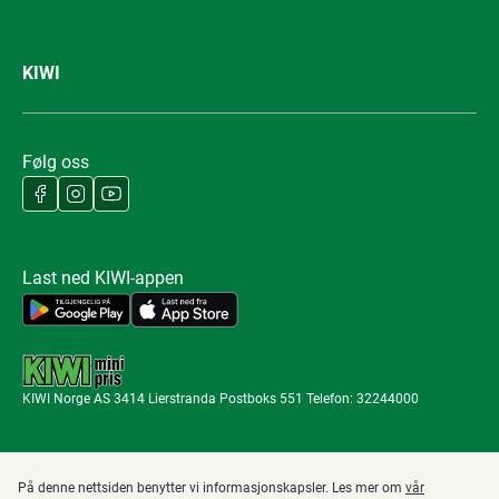
KIWI
Følg oss
Last ned KIWI-appen
KIWI Norge AS 3414 Lierstranda Postboks 551 Telefon: 32244000
På denne nettsiden benytter vi informasjonskapsler. Les mer om
vår