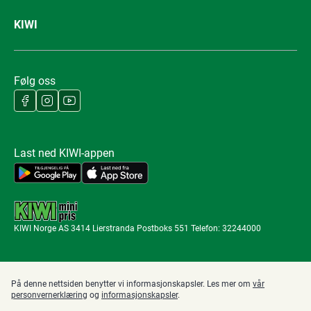
KIWI
Følg oss
Last ned KIWI-appen
KIWI Norge AS 3414 Lierstranda Postboks 551 Telefon: 32244000
På denne nettsiden benytter vi informasjonskapsler. Les mer om
vår
personvernerklæring
og
informasjonskapsler
.