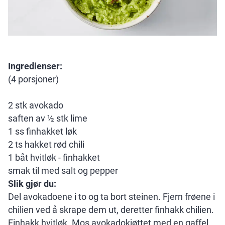
Ingredienser:
(4 porsjoner)
2 stk avokado
saften av ½ stk lime
1 ss finhakket løk
2 ts hakket rød chili
1 båt hvitløk - finhakket
smak til med salt og pepper
Slik gjør du:
Del avokadoene i to og ta bort steinen. Fjern frøene i
chilien ved å skrape dem ut, deretter finhakk chilien.
Finhakk hvitløk. Mos avokadokjøttet med en gaffel