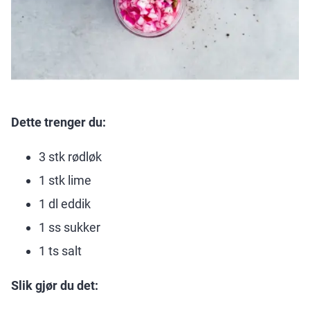
Dette trenger du:
3 stk rødløk
1 stk lime
1 dl eddik
1 ss sukker
1 ts salt
Slik gjør du det: