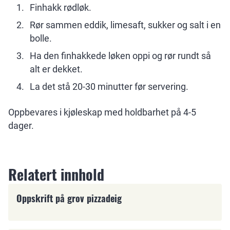
Finhakk rødløk.
Rør sammen eddik, limesaft, sukker og salt i en
bolle.
Ha den finhakkede løken oppi og rør rundt så
alt er dekket.
La det stå 20-30 minutter før servering.
Oppbevares i kjøleskap med holdbarhet på 4-5
dager.
Relatert innhold
Pizza
Oppskrift på grov pizzadeig
Middag