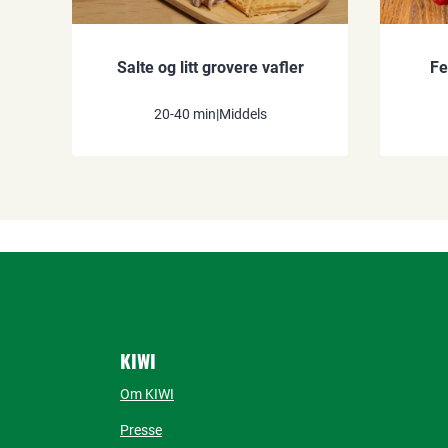
Salte og litt grovere vafler
Fe
20-40 min
|
Middels
KIWI
Om KIWI
Presse