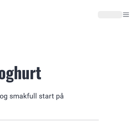
oghurt
 og smakfull start på