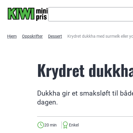
Hopp til hovedinnhold
Hjem
Oppskrifter
Dessert
Krydret dukkha med surmelk eller y
Krydret dukkha
Dukkha gir et smaksløft til båd
dagen.
20 min
Enkel