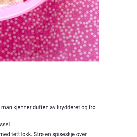
til man kjenner duften av krydderet og frø
øssel.
med tett lokk. Strø en spiseskje over