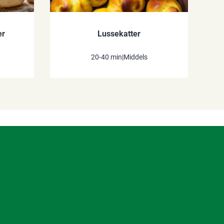
er
Lussekatter
20-40 min
|
Middels