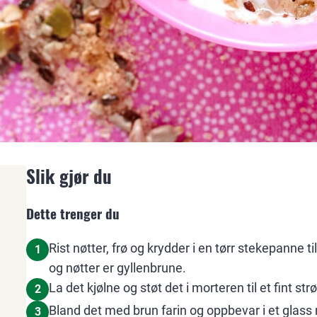
Slik gjør du
Dette trenger du
Rist nøtter, frø og krydder i en tørr stekepanne 
1
og nøtter er gyllenbrune.
La det kjølne og støt det i morteren til et fint str
2
Bland det med brun farin og oppbevar i et glass 
3