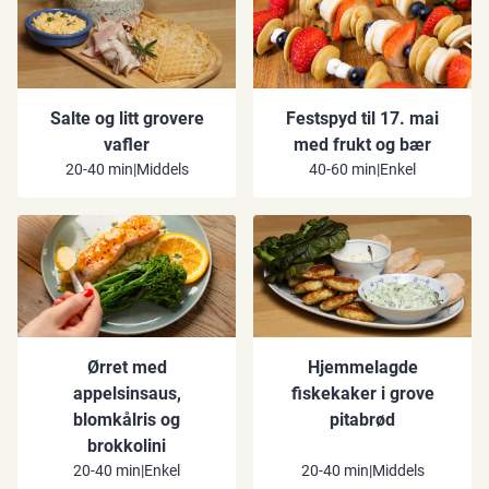
Salte og litt grovere
Festspyd til 17. mai
vafler
med frukt og bær
20-40 min
|
Middels
40-60 min
|
Enkel
Ørret med
Hjemmelagde
appelsinsaus,
fiskekaker i grove
blomkålris og
pitabrød
brokkolini
20-40 min
|
Enkel
20-40 min
|
Middels