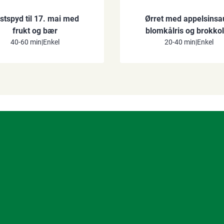
stspyd til 17. mai med
Ørret med appelsinsa
frukt og bær
blomkålris og brokkol
40-60 min
|
Enkel
20-40 min
|
Enkel