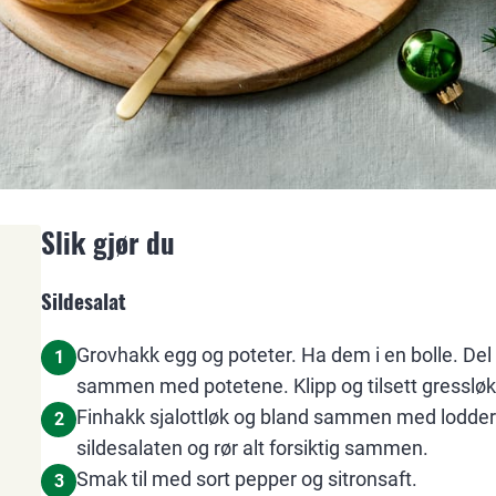
Slik gjør du
Sildesalat
Grovhakk egg og poteter. Ha dem i en bolle. Del 
1
sammen med potetene. Klipp og tilsett gressløk
Finhakk sjalottløk og bland sammen med lodder
2
sildesalaten og rør alt forsiktig sammen.
Smak til med sort pepper og sitronsaft.
3