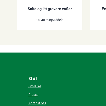
Salte og litt grovere vafler
Fe
20-40 min
|
Middels
KIWI
Om KIWI
Presse
Kontakt oss