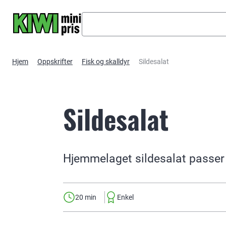
Hopp til hovedinnhold
Hjem
Oppskrifter
Fisk og skalldyr
Sildesalat
Sildesalat
Hjemmelaget sildesalat passer go
20 min
Enkel