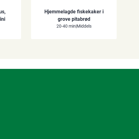
us,
Hjemmelagde fiskekaker i
ini
grove pitabrød
20-40 min
|
Middels